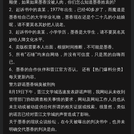
顺便，如果如果墨香没被人肉，你们怎么知道墨香姓袁的?
2、起诉书中的袁某，1977年出生，已经40多岁了，而魔道是
墨香给自己的大学毕业礼物，墨香现在还是个二十几的小姑娘
呢，请不要莫名其妙把人说老。
3、起诉书中的袁某，小学学历，墨香是大学生，请不要莫名其
妙给人降文化水平。
4、卖版权需要本人出面，根据时间推断，不可能是墨香。
5、所有“石锤”均来自网络，并没有可信度，只是黑的自嗨而
已。
6、墨香的合作伙伴和晋江官方否认。 还有【热门爆料分类】
每天更新内容。
警方辟谣墨香铜臭被刑拘
8月19日下午，晋江文学城迅速发表辟谣声明，我网站从未收到
管理部门协助调查相关事情的要求，网站及网站工作人员也从
未主动或被动提供任何所谓的相关证据或线索。很显然，类似
的谣言已经对晋江文学城的声誉造成了影响。
关于墨香的现状众说纷纭，在今天被曝出的判决书中，也并未
明确交代墨香的判决是由。