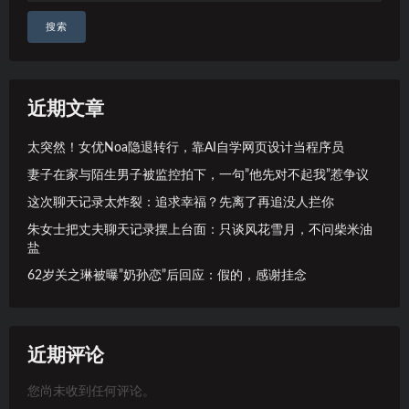
搜索
近期文章
太突然！女优Noa隐退转行，靠AI自学网页设计当程序员
妻子在家与陌生男子被监控拍下，一句”他先对不起我”惹争议
这次聊天记录太炸裂：追求幸福？先离了再追没人拦你
朱女士把丈夫聊天记录摆上台面：只谈风花雪月，不问柴米油
盐
62岁关之琳被曝”奶孙恋”后回应：假的，感谢挂念
近期评论
您尚未收到任何评论。