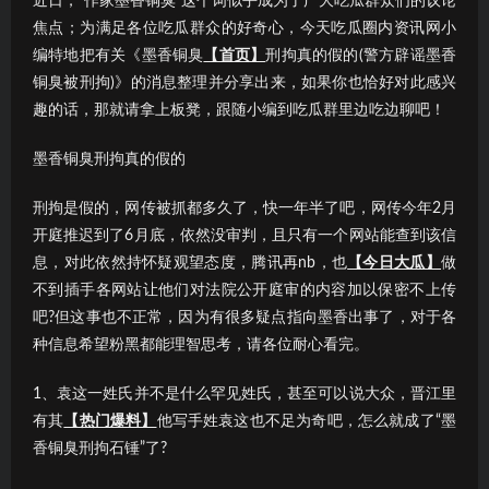
近日，“作家墨香铜臭”这个词似乎成为了广大吃瓜群众们的议论
焦点；为满足各位吃瓜群众的好奇心，今天吃瓜圈内资讯网小
编特地把有关《墨香铜臭
【首页】
刑拘真的假的(警方辟谣墨香
铜臭被刑拘)》的消息整理并分享出来，如果你也恰好对此感兴
趣的话，那就请拿上板凳，跟随小编到吃瓜群里边吃边聊吧！
墨香铜臭刑拘真的假的
刑拘是假的，网传被抓都多久了，快一年半了吧，网传今年2月
开庭推迟到了6月底，依然没审判，且只有一个网站能查到该信
息，对此依然持怀疑观望态度，腾讯再nb，也
【今日大瓜】
做
不到插手各网站让他们对法院公开庭审的内容加以保密不上传
吧?但这事也不正常，因为有很多疑点指向墨香出事了，对于各
种信息希望粉黑都能理智思考，请各位耐心看完。
1、袁这一姓氏并不是什么罕见姓氏，甚至可以说大众，晋江里
有其
【热门爆料】
他写手姓袁这也不足为奇吧，怎么就成了“墨
香铜臭刑拘石锤”了?