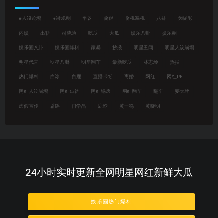
#人设崩塌
#潜规则
争议
偷税
偷税漏税
八卦
关晓彤
内娱
出轨
司晓迪
吃瓜
大瓜
娱乐八卦
娱乐圈
娱乐圈八卦
娱乐圈爆料
家暴
抄袭
明星丑闻
明星人设崩塌
明星代言
明星八卦
明星翻车
最新吃瓜
林志玲
热搜
热门爆料
白冰
白鹿
直播带货
离婚
网红
网红PK
网红人设崩塌
网红出轨
网红塌房
网红翻车
翻车
耍大牌
虚假宣传
辟谣
闫学晶
鹿晗
黄一鸣
黄晓明
24小时实时更新全网明星网红新鲜大瓜
娱乐圈热门爆料