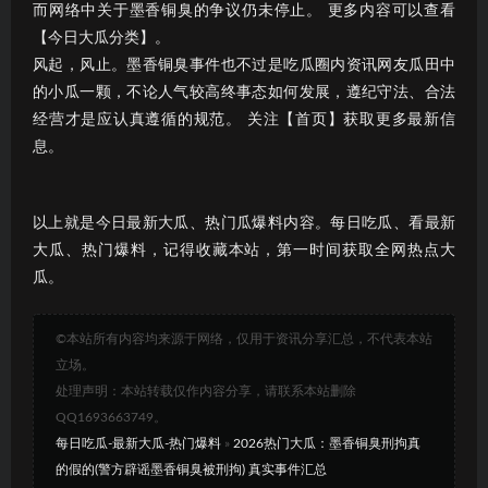
而网络中关于墨香铜臭的争议仍未停止。 更多内容可以查看
【今日大瓜分类】。
风起，风止。墨香铜臭事件也不过是吃瓜圈内资讯网友瓜田中
的小瓜一颗，不论人气较高终事态如何发展，遵纪守法、合法
经营才是应认真遵循的规范。 关注【首页】获取更多最新信
息。
以上就是今日最新大瓜、热门瓜爆料内容。每日吃瓜、看最新
大瓜、热门爆料，记得收藏本站，第一时间获取全网热点大
瓜。
©本站所有内容均来源于网络，仅用于资讯分享汇总，不代表本站
立场。
处理声明：本站转载仅作内容分享，请联系本站删除
QQ1693663749。
每日吃瓜-最新大瓜-热门爆料
»
2026热门大瓜：墨香铜臭刑拘真
的假的(警方辟谣墨香铜臭被刑拘) 真实事件汇总