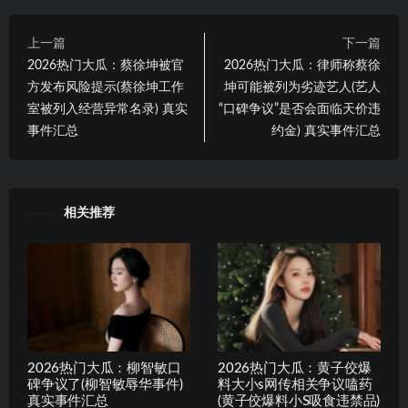
上一篇
下一篇
2026热门大瓜：蔡徐坤被官
2026热门大瓜：律师称蔡徐
方发布风险提示(蔡徐坤工作
坤可能被列为劣迹艺人(艺人
室被列入经营异常名录) 真实
“口碑争议”是否会面临天价违
事件汇总
约金) 真实事件汇总
相关推荐
2026热门大瓜：柳智敏口
2026热门大瓜：黄子佼爆
碑争议了(柳智敏辱华事件)
料大小s网传相关争议嗑药
真实事件汇总
(黄子佼爆料小S吸食违禁品)