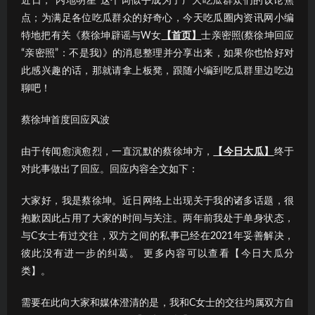
近日，“内地明星”这个词似乎成为了广大吃瓜群众们的议论焦
点；为满足各位吃瓜群众的好奇心，今天吃瓜圈内资讯网小编
特地把有关《蔡徐坤辟谣与W女
【首页】
士亲密照(蔡徐坤回应
“亲密照”：不是我)》的消息整理并分享出来，如果你也恰好对
此感兴趣的话，那就请拿上板凳，跟随小编到吃瓜群里边吃边
聊吧！
蔡徐坤首度回应风波
由于传闻愈演愈烈，一直沉默的蔡徐坤方，
【今日大瓜】
终于
对此事做出了回应。回应内容全文如下：
大家好，我是蔡徐坤。近日网络上出现关于我的诸多话题，很
抱歉因此占用了大家的时间与关注。两年前我处于单身状态，
与C女士有过交往，双方之间的私事已经在2021年妥善解决，
彼此没有进一步的纠葛。 更多内容可以查看【今日大瓜分
类】。
需要在此向大家和媒体澄清的是，我和C女士的交往均属双方自