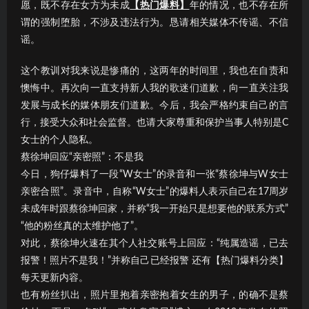
愿，既不存在女方为未成
【热门爆料】
年的情况，也不存在所
谓的强制堕胎，不涉及违法行为。恳请相关媒体不传谣、不信
谣。
这个教训对我来说是惨痛的，这两年的时间里，我也在自责和
懊悔中。再次向一直支持新人我的歌迷们道歉，向一直关注我
发展与成长的媒体朋友们道歉。今后，我会严格约束自己的言
行，接受大众和社会监督。也请大家尊重和保护当事人特别是C
女士的个人隐私。
蔡徐坤回应“亲密照”：不是我
今日，狗仔爆料了一段“W女士”的录音和一张“蔡徐坤与W女士
亲密合照”。录音中，自称“W女士”的爆料人表示自己在17周岁
未成年时跟蔡徐坤回家，并称“我一开始只是想要他的联系方式”
“他的粉丝真的太维护他了”。
对此，蔡徐坤火速在其个人社交账号上回应：“纯属造谣，已去
报警！照片不是我！”并称自己已经报警 还有【热门爆料分类】
每天更新内容。
也有粉丝扒出，照片里抱着亲密抱着女生的男子，的确不是蔡