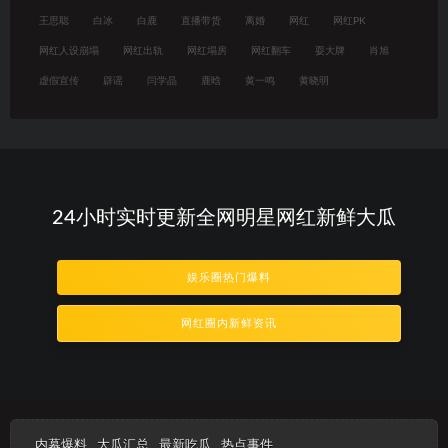
王思聪
白冰
白鹿
直播带货
离婚
网红
网红PK
网红人设崩塌
网红出轨
网红塌房
网红翻车
耍大牌
肖旭
虚假宣传
辟谣
闫学晶
鹿晗
黄一鸣
黄晓明
24小时实时更新全网明星网红新鲜大瓜
娱乐圈热门爆料
网红圈内新鲜资讯
内幕爆料
大瓜汇总
最新吃瓜
热点事件