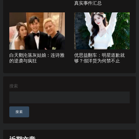
真实事件汇总
白天鹅沦落灰姑娘：连诗雅
优思益翻车：明星道歉就
的逆袭与疯狂
够？假洋货为何禁不止
搜索
搜索