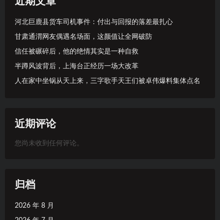
近期文章
河北巨鹿县货车司机事件：付出与回报的落差最扎心
甘肃通渭网友偶遇名场面，这颜值让全网破防
信任被碾碎后，他的绝情其实是一种自救
半蹲风波背后，上海台正经历一场大改革
人在家中坐锅从天上来，三字歌手天王们被卓伟爆料集体点名
近期评论
您尚未收到任何评论。
归档
2026 年 8 月