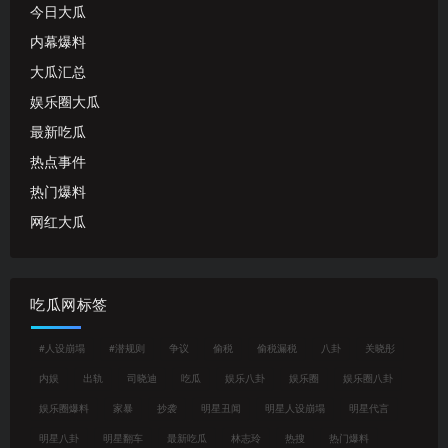
今日大瓜
内幕爆料
大瓜汇总
娱乐圈大瓜
最新吃瓜
热点事件
热门爆料
网红大瓜
吃瓜网标签
#人设崩塌
#潜规则
争议
偷税
偷税漏税
八卦
关晓彤
内娱
出轨
司晓迪
吃瓜
娱乐八卦
娱乐圈
娱乐圈八卦
娱乐圈爆料
家暴
抄袭
明星丑闻
明星人设崩塌
明星代言
明星八卦
明星翻车
最新吃瓜
林志玲
热搜
热门爆料