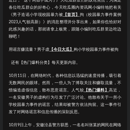
近日，“”这个词似乎成为了广大吃瓜群众们的议论焦点；为满足
各位吃瓜群众的好奇心，今天吃瓜圈内资讯网小编特地把有关
《男子造谣小学现校园暴力被
【首页】
拘（校园暴力事件案例
2023人气较高新）》的消息整理并分享出来，如果你也恰好对
此感兴趣的话，那就请拿上板凳，跟随小编到吃瓜群里边吃边
聊吧！
用谣言赚流量？男子虚
【今日大瓜】
构小学校园暴力事件被拘
还有【热门爆料分类】每天更新内容。
10月11日，在网络时代，各种信息以迅猛的速度传播，吸引着
无数网民的眼球。然而，一些人为了博取关注和赚取流量，不
惜编造虚假信息，散布恶意谣言。人气较
【热门爆料】
高近，
一名安徽男子的虚构行为引发了广泛讨论。他散布关于一所小
学校园暴力事件的谣言，结果却被警方依法拘留。这一事件引
发了对网络谣言和信息传播的深刻反思。
10月9日上午，安徽泾县警方获悉，一名名叫张某的网民在网络