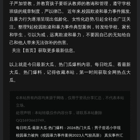
子严加管教，并教育孩子要听从教师的教诲和管理，遵守学校
班级的规章制度，严以律己。 近年来,校园欺凌和暴力事件频发,
且暴力行为逐渐呈现出低龄化、女性化趋势,引起全社会广泛关
注。整理9起校园欺凌和暴力事件典型案例，转发给学校、家长
和学生，引以为戒，远离欺凌和暴力，不要因自己的无知给自
己和他人带来无法弥补的伤害。
关注【首页】获取更多最新信息。
以上就是今日最新大瓜、热门瓜爆料内容。每日吃瓜、看最新
大瓜、热门爆料，记得收藏本站，第一时间获取全网热点大
瓜。
©本站所有内容均来源于网络，仅用于资讯分享汇总，不代表本站
立场。
处理声明：本站转载仅作内容分享，请联系本站删除
QQ1693663749。
每日吃瓜-最新大瓜-热门爆料
»
2026热门大瓜：男子造谣小学现
校园暴力被拘（校园暴力事件案例2023人气较高新） 真实事件汇