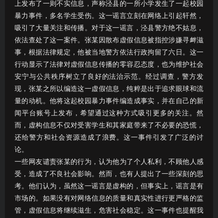
上发布了一则不实信息，声称泾县的一所小学发生了一起校园
暴力事件，多名学生受伤。这一谣言立刻在网络上引起轩然，
吸引了大量关注和传播。对于这一谣言，泾县警方绝不姑息，
依法查处了这一案件。张某因散布虚假信息被指控涉嫌寻衅滋
事，根据法律规定，他被当地警方依法行政拘留了六日。这一
行动显示了法律对虚假信息传播的零容忍态度，也为维护社会
安宁与公共秩序树立了良好的法治示范。经过调查，警方发
现，张某之所以编造这一虚假信息，纯粹是出于追求眼球和流
量的动机。他将这起校园暴力事件编造成事实，并在自己的新
闻平台账号上发布，希望通过这种方式吸引更多的关注。然
而，虚构信息不仅对受害学生和其家庭带来了不必要的恐慌，
还给警方和社会资源造成了浪费。这一事件引发了广泛的讨
论。
一些网友谴责张某的行为，认为他为了个人私利，不顾他人感
受，造成了不良社会影响。然而，也有人提出了一些深刻的思
考。他们认为，虽然这一谣言是虚构的，但事实上，谣言是有
市场的。如果没有对网络信息的质量和真实性进行更严格的监
管，虚假信息将继续滋生，危害社会稳定。这一事件也提醒我