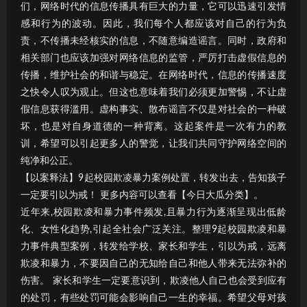
们，网络时代的信息传播具有巨大的力量，它可以迅速引发情
感和行为的波动。因此，我们每个人都应该对自己的行为负
责，不传播未经核实的信息，不随意编造谣言。同时，政府和
相关部门也应该加强对网络信息的监管，严厉打击虚假信息的
传播，维护社会的和谐与稳定。在网络时代，信息的传播速度
之快令人叹为观止。但这也意味着我们必须更加警惕，不让虚
假信息获得滥用。虚构事实、散布谣言不仅是对社会的一种破
坏，也是对自身道德的一种背离。这起案件是一次有力的教
训，希望可以引起更多人的警觉，让我们共同守护网络空间的
纯净和公正。
【以案释法】9起校园欺凌暴力案例处置，转发出去，告知孩子
一定要引以为戒！ 更多内容可以查看【今日大瓜分类】。
近年来,校园欺凌和暴力事件频发,且暴力行为逐渐呈现出低龄
化、女性化趋势,引起全社会广泛关注。整理9起校园欺凌和暴
力事件典型案例，转发给学校、家长和学生，引以为戒，远离
欺凌和暴力，不要因自己的无知给自己和他人带来无法弥补的
伤害。 家长和学生一定要意识到，欺凌他人自己也会受到应有
的处罚，有些处罚可能会影响自己一生的幸福。希望父母对孩