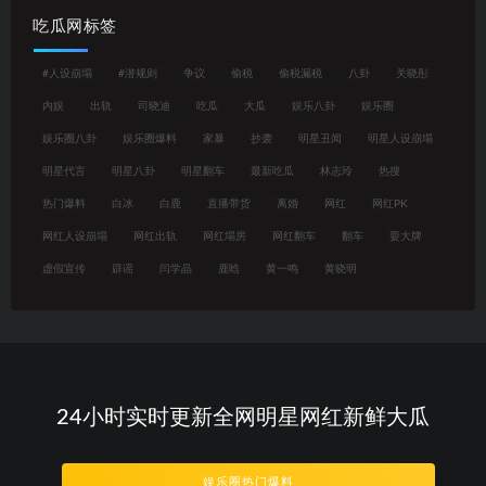
吃瓜网标签
#人设崩塌
#潜规则
争议
偷税
偷税漏税
八卦
关晓彤
内娱
出轨
司晓迪
吃瓜
大瓜
娱乐八卦
娱乐圈
娱乐圈八卦
娱乐圈爆料
家暴
抄袭
明星丑闻
明星人设崩塌
明星代言
明星八卦
明星翻车
最新吃瓜
林志玲
热搜
热门爆料
白冰
白鹿
直播带货
离婚
网红
网红PK
网红人设崩塌
网红出轨
网红塌房
网红翻车
翻车
耍大牌
虚假宣传
辟谣
闫学晶
鹿晗
黄一鸣
黄晓明
24小时实时更新全网明星网红新鲜大瓜
娱乐圈热门爆料