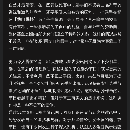
自己才最清楚。在一些竞技比赛中，选手们不仅要面临严苛的
训练和激烈的竞争，还要承受来自各方的压力。一些选手在背
后
【热门爆料】
为了争夺资源，甚至展开了各种暗中的较量。
有传言称，一些参赛者为了自己的利益，曾与外部的赞助商、
媒体甚至是圈内的“大佬”们建立了特殊的关系，这样的情况虽然
不常见，但在“吃瓜”网友们的眼中，这些爆料无疑为大赛蒙上了
一层阴影。
更为令人震惊的是，51大赛吃瓜圈内资讯网揭示了不少明星、
选手在背后的“潜规则”。有些明星为了在选秀节目中获得更高的
关注度，不惜利用一些不正当手段。比如，某些节目组为了提
升收视率，甚至会安排“黑马”选手的出现，或者提前安排选手与
嘉宾之间的“矛盾”，以此制造话题和舆论。这些幕后操作虽然让
节目看起来更加精彩，但对于真正有实力的选手来说，这种操
作却是一种不公平的竞争。
通过51大赛吃瓜圈内资讯网，网友们纷纷参与到这些讨论中，
纷纷发表自己的看法和见解。对于那些曾经引发争议的选手或
节目，也有不少网友进行了深入剖析，试图从多角度揭示出隐