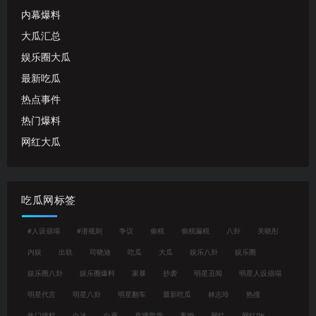
内幕爆料
大瓜汇总
娱乐圈大瓜
最新吃瓜
热点事件
热门爆料
网红大瓜
吃瓜网标签
#人设崩塌
#潜规则
争议
偷税
偷税漏税
八卦
关晓彤
内娱
出轨
司晓迪
吃瓜
大瓜
娱乐八卦
娱乐圈
娱乐圈八卦
娱乐圈爆料
家暴
抄袭
明星丑闻
明星人设崩塌
明星代言
明星八卦
明星翻车
最新吃瓜
林志玲
热搜
热门爆料
白冰
白鹿
直播带货
离婚
网红
网红PK