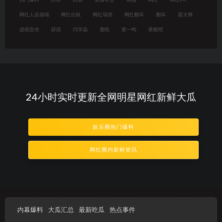
网红人设崩塌
网红出轨
网红塌房
网红翻车
翻车
耍大牌
虚假宣传
辟谣
闫学晶
鹿晗
黄一鸣
黄晓明
24小时实时更新全网明星网红新鲜大瓜
娱乐圈热门爆料
网红圈内新鲜资讯
内幕爆料
大瓜汇总
最新吃瓜
热点事件