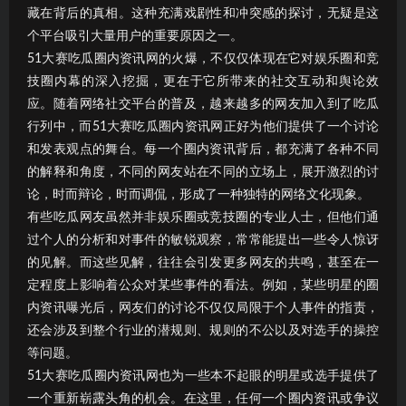
藏在背后的真相。这种充满戏剧性和冲突感的探讨，无疑是这
个平台吸引大量用户的重要原因之一。
51大赛吃瓜圈内资讯网的火爆，不仅仅体现在它对娱乐圈和竞
技圈内幕的深入挖掘，更在于它所带来的社交互动和舆论效
应。随着网络社交平台的普及，越来越多的网友加入到了吃瓜
行列中，而51大赛吃瓜圈内资讯网正好为他们提供了一个讨论
和发表观点的舞台。每一个圈内资讯背后，都充满了各种不同
的解释和角度，不同的网友站在不同的立场上，展开激烈的讨
论，时而辩论，时而调侃，形成了一种独特的网络文化现象。
有些吃瓜网友虽然并非娱乐圈或竞技圈的专业人士，但他们通
过个人的分析和对事件的敏锐观察，常常能提出一些令人惊讶
的见解。而这些见解，往往会引发更多网友的共鸣，甚至在一
定程度上影响着公众对某些事件的看法。例如，某些明星的圈
内资讯曝光后，网友们的讨论不仅仅局限于个人事件的指责，
还会涉及到整个行业的潜规则、规则的不公以及对选手的操控
等问题。
51大赛吃瓜圈内资讯网也为一些本不起眼的明星或选手提供了
一个重新崭露头角的机会。在这里，任何一个圈内资讯或争议