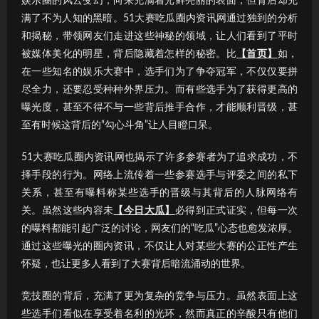
娱乐圈的风云变幻，向来充满着光鲜亮丽的表面，但背后却充
满了不为人知的黑暗。51大赛吃瓜圈内资讯网通过独到的分析
和揭秘，带领网友们走进这些神秘的领域，让人们看到了平时
被媒体美化的明星，背后隐藏着怎样的秘密。比
【首页】
如，
在一些知名的娱乐大赛中，选手们为了争夺冠军，不仅仅要拼
尽全力，还要忍受种种外界压力。而有些选手为了获得更高的
曝光度，甚至不得不与一些背后推手合作，才能顺利晋级，甚
至有时候这背后的“勾心斗角”让人目瞪口呆。
51大赛吃瓜圈内资讯网也揭示了许多参赛者为了追求成功，不
择手段的行为。网络上流传着一些参赛选手与评委之间的私下
关系，甚至有曝料称某些选手的晋级与其背后的人脉网络有
关。虽然这些内容未
【今日大瓜】
必得到正式证实，但每一次
的曝料都能引起广泛的讨论，网友们的“吃瓜”心态也愈发浓厚。
通过这些曝光的圈内资讯，不仅让人对某些大赛的公正性产生
怀疑，也让更多人看到了大赛背后暗流涌动的世界。
竞技圈的背后，充满了更为复杂的竞争与压力。虽然表面上这
些选手们看似在享受着名利的光环，然而真正的辛酸只有他们