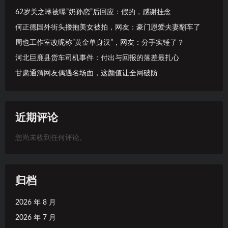
62岁关之琳被曝”奶孙恋”后回应：假的，感谢挂念
何正德国外街头搂抱美女被拍，网友：豪门恩爱夫妻翻车了
周也工作室改昵称”黄金单身汉”，网友：分手实锤了？
河北巨鹿县货车司机事件：付出与回报的落差最扎心
甘肃通渭网友偶遇名场面，这颜值让全网破防
近期评论
您尚未收到任何评论。
归档
2026 年 8 月
2026 年 7 月