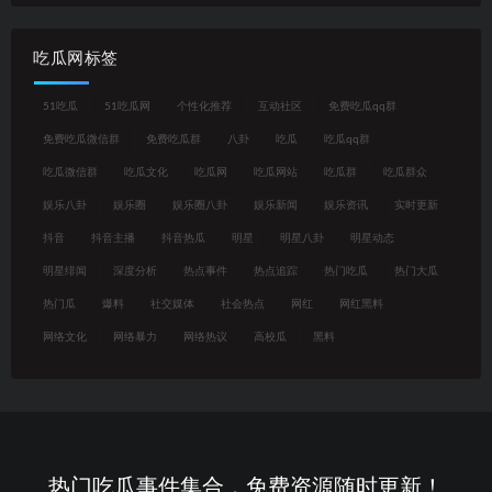
吃瓜网标签
51吃瓜
51吃瓜网
个性化推荐
互动社区
免费吃瓜qq群
免费吃瓜微信群
免费吃瓜群
八卦
吃瓜
吃瓜qq群
吃瓜微信群
吃瓜文化
吃瓜网
吃瓜网站
吃瓜群
吃瓜群众
娱乐八卦
娱乐圈
娱乐圈八卦
娱乐新闻
娱乐资讯
实时更新
抖音
抖音主播
抖音热瓜
明星
明星八卦
明星动态
明星绯闻
深度分析
热点事件
热点追踪
热门吃瓜
热门大瓜
热门瓜
爆料
社交媒体
社会热点
网红
网红黑料
网络文化
网络暴力
网络热议
高校瓜
黑料
热门吃瓜事件集合，免费资源随时更新！