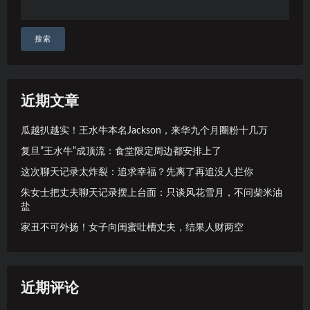
搜索
近期文章
瓜越扒越实！王水牛本名Jackson，来华九个月圈粉十几万
复旦”王水牛”成顶流：食堂限定周边都安排上了
这次聊天记录太炸裂：追求幸福？先离了再追没人拦你
朱女士把丈夫聊天记录摆上台面：只谈风花雪月，不问柴米油
盐
家丑不可外扬！女子向闺蜜吐槽丈夫，结果人财两空
近期评论