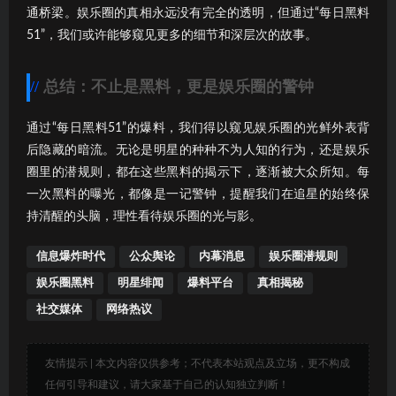
通桥梁。娱乐圈的真相永远没有完全的透明，但通过“每日黑料
51”，我们或许能够窥见更多的细节和深层次的故事。
总结：不止是黑料，更是娱乐圈的警钟
通过“每日黑料51”的爆料，我们得以窥见娱乐圈的光鲜外表背
后隐藏的暗流。无论是明星的种种不为人知的行为，还是娱乐
圈里的潜规则，都在这些黑料的揭示下，逐渐被大众所知。每
一次黑料的曝光，都像是一记警钟，提醒我们在追星的始终保
持清醒的头脑，理性看待娱乐圈的光与影。
信息爆炸时代
公众舆论
内幕消息
娱乐圈潜规则
娱乐圈黑料
明星绯闻
爆料平台
真相揭秘
社交媒体
网络热议
友情提示 | 本文内容仅供参考；不代表本站观点及立场，更不构成
任何引导和建议，请大家基于自己的认知独立判断！