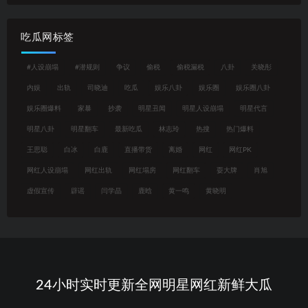
吃瓜网标签
#人设崩塌
#潜规则
争议
偷税
偷税漏税
八卦
关晓彤
内娱
出轨
司晓迪
吃瓜
娱乐八卦
娱乐圈
娱乐圈八卦
娱乐圈爆料
家暴
抄袭
明星丑闻
明星人设崩塌
明星代言
明星八卦
明星翻车
最新吃瓜
林志玲
热搜
热门爆料
王思聪
白冰
白鹿
直播带货
离婚
网红
网红PK
网红人设崩塌
网红出轨
网红塌房
网红翻车
耍大牌
肖旭
虚假宣传
辟谣
闫学晶
鹿晗
黄一鸣
黄晓明
24小时实时更新全网明星网红新鲜大瓜