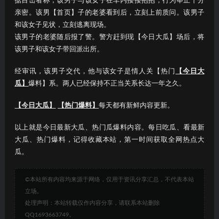
据目击者称，该男子与该女子在车内搂搂抱抱，行为举止十分
亲密。该男【首页】子的老婆看到后，立刻上前质问。该男子
和该女子见状，立刻逃离现场。
该男子的老婆随后报了警。警方赶到现【今日大瓜】场后，将
该男子和该女子带回派出所。
经审讯，该男子交代，他与该女子是情人关【热门
【今日大
瓜】
爆料】系。两人已经保持不正当关系长达一年之久。
【今日大瓜】
【热门爆料】
每天都有新鲜内容更新。
以上就是今日最新大瓜、热门瓜爆料内容。每日吃瓜、看最新
大瓜、热门爆料，记得收藏本站，第一时间获取全网热点大
瓜。
©本站所有内容均来源于网络，仅用于资讯分享汇总，不代表本站
立场。
处理声明：本站转载仅作内容分享，请联系本站删除
QQ1693663749。