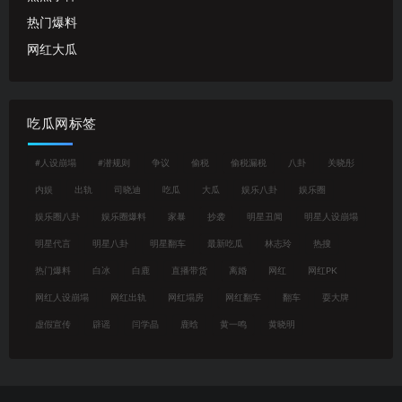
热门爆料
网红大瓜
吃瓜网标签
#人设崩塌
#潜规则
争议
偷税
偷税漏税
八卦
关晓彤
内娱
出轨
司晓迪
吃瓜
大瓜
娱乐八卦
娱乐圈
娱乐圈八卦
娱乐圈爆料
家暴
抄袭
明星丑闻
明星人设崩塌
明星代言
明星八卦
明星翻车
最新吃瓜
林志玲
热搜
热门爆料
白冰
白鹿
直播带货
离婚
网红
网红PK
网红人设崩塌
网红出轨
网红塌房
网红翻车
翻车
耍大牌
虚假宣传
辟谣
闫学晶
鹿晗
黄一鸣
黄晓明