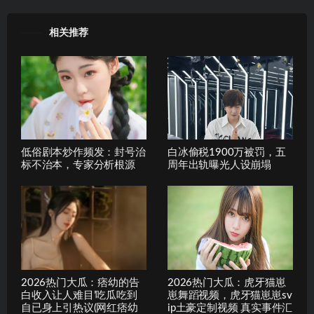
相关推荐
低俗剧本炒作频发：封号治
白冰偷税1900万被罚，五
标不治本，专家分析根源
周年出轨曝光人设崩塌
2026热门大瓜：痞幼的告
2026热门大瓜：虎牙猫崽
白收入让人难目’吃瓜吃到
崽舞蹈视频，虎牙猫崽崽sv
自已身上引热议(网红痞幼
ip土豪定制视频 真实事件汇