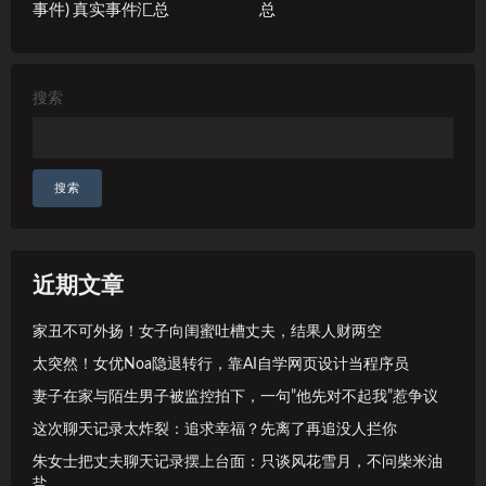
事件) 真实事件汇总
总
搜索
搜索
近期文章
家丑不可外扬！女子向闺蜜吐槽丈夫，结果人财两空
太突然！女优Noa隐退转行，靠AI自学网页设计当程序员
妻子在家与陌生男子被监控拍下，一句”他先对不起我”惹争议
这次聊天记录太炸裂：追求幸福？先离了再追没人拦你
朱女士把丈夫聊天记录摆上台面：只谈风花雪月，不问柴米油
盐