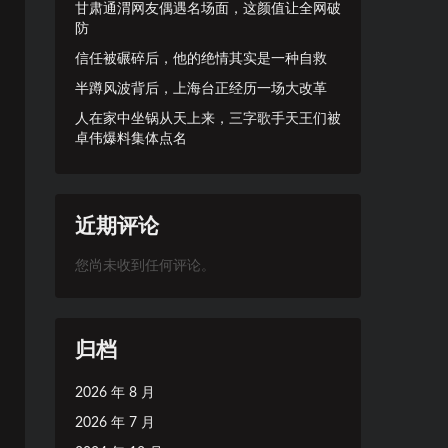
甘肃通渭网友偶遇名场面，这颜值让全网破
防
信任被碾碎后，他的绝情其实是一种自救
半蹲风波背后，上海台正经历一场大改革
人在家中坐锅从天上来，三字歌手天王们被
卓伟爆料集体点名
近期评论
您尚未收到任何评论。
归档
2026 年 8 月
2026 年 7 月