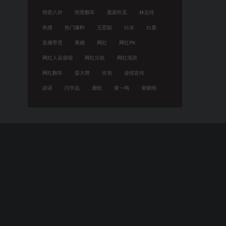
明星八卦
明星翻车
最新吃瓜
林志玲
热搜
热门爆料
王思聪
白冰
白鹿
直播带货
离婚
网红
网红PK
网红人设崩塌
网红出轨
网红塌房
网红翻车
耍大牌
肖旭
虚假宣传
辟谣
闫学晶
鹿晗
黄一鸣
黄晓明