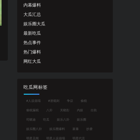
内幕爆料
大瓜汇总
娱乐圈大瓜
最新吃瓜
热点事件
热门爆料
网红大瓜
吃瓜网标签
#人设崩塌
#潜规则
争议
偷税
偷税漏税
八卦
关晓彤
内娱
出轨
司晓迪
吃瓜
娱乐八卦
娱乐圈
娱乐圈八卦
娱乐圈爆料
家暴
抄袭
明星丑闻
明星人设崩塌
明星代言