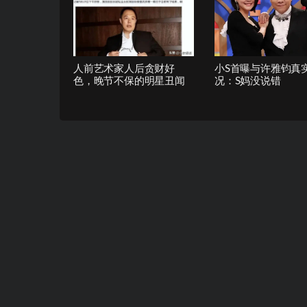
人前艺术家人后贪财好
小S首曝与许雅钧真
色，晚节不保的明星丑闻
况：S妈没说错