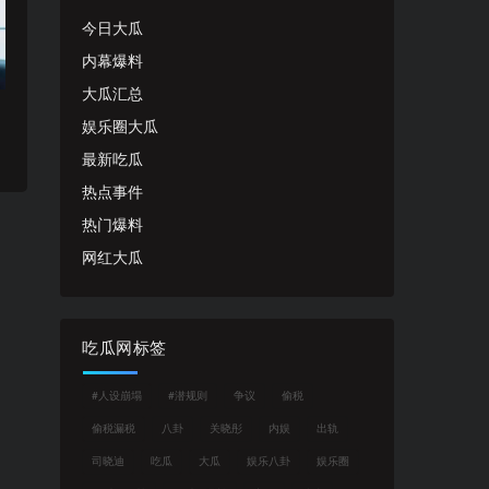
今日大瓜
内幕爆料
大瓜汇总
娱乐圈大瓜
最新吃瓜
热点事件
热门爆料
网红大瓜
吃瓜网标签
#人设崩塌
#潜规则
争议
偷税
偷税漏税
八卦
关晓彤
内娱
出轨
司晓迪
吃瓜
大瓜
娱乐八卦
娱乐圈