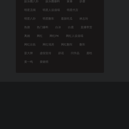
娱乐圈八卦
娱乐圈爆料
家暴
抄袭
明星丑闻
明星人设崩塌
明星代言
明星八卦
明星翻车
最新吃瓜
林志玲
热搜
热门爆料
白冰
白鹿
直播带货
离婚
网红
网红PK
网红人设崩塌
网红出轨
网红塌房
网红翻车
翻车
耍大牌
虚假宣传
辟谣
闫学晶
鹿晗
黄一鸣
黄晓明