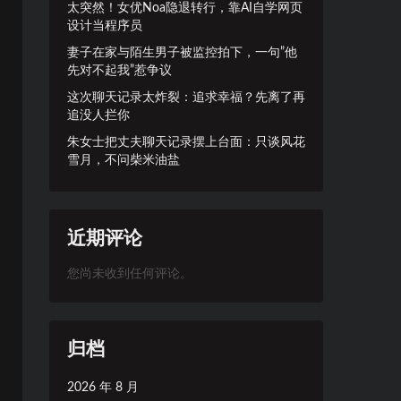
太突然！女优Noa隐退转行，靠AI自学网页
设计当程序员
妻子在家与陌生男子被监控拍下，一句”他
先对不起我”惹争议
这次聊天记录太炸裂：追求幸福？先离了再
追没人拦你
朱女士把丈夫聊天记录摆上台面：只谈风花
雪月，不问柴米油盐
近期评论
您尚未收到任何评论。
归档
2026 年 8 月