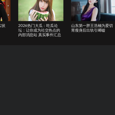
实状
2026热门大瓜：吃瓜论
山东第一胖王浩楠为爱切
坛：让你成为社交热点的
胃瘦身后出轨引唏嘘
内部消息站 真实事件汇总