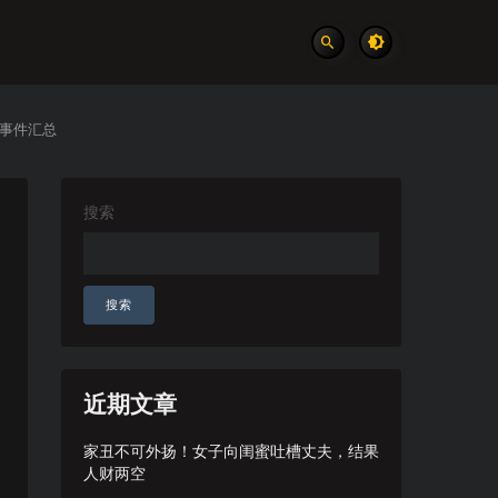
实事件汇总
搜索
搜索
近期文章
家丑不可外扬！女子向闺蜜吐槽丈夫，结果
人财两空