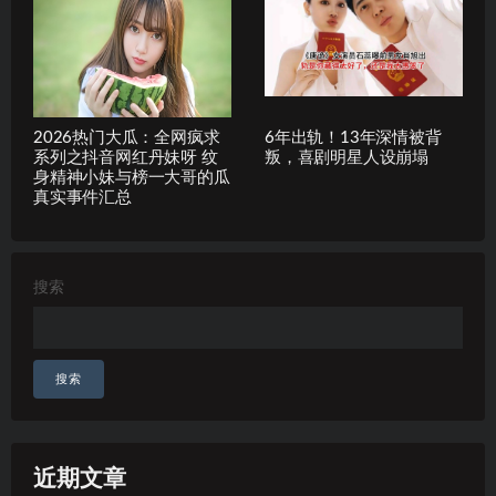
2026热门大瓜：全网疯求
6年出轨！13年深情被背
系列之抖音网红丹妹呀 纹
叛，喜剧明星人设崩塌
身精神小妹与榜一大哥的瓜
真实事件汇总
搜索
搜索
近期文章