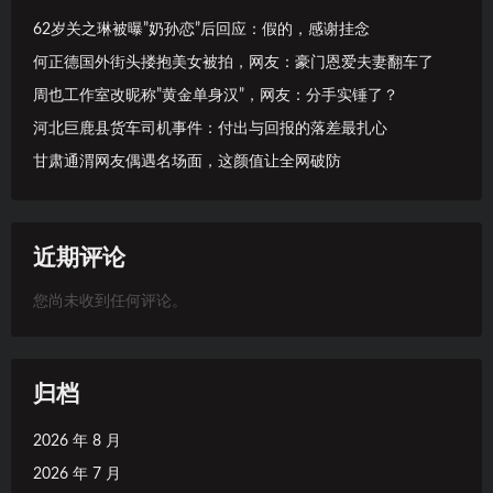
62岁关之琳被曝”奶孙恋”后回应：假的，感谢挂念
何正德国外街头搂抱美女被拍，网友：豪门恩爱夫妻翻车了
周也工作室改昵称”黄金单身汉”，网友：分手实锤了？
河北巨鹿县货车司机事件：付出与回报的落差最扎心
甘肃通渭网友偶遇名场面，这颜值让全网破防
近期评论
您尚未收到任何评论。
归档
2026 年 8 月
2026 年 7 月