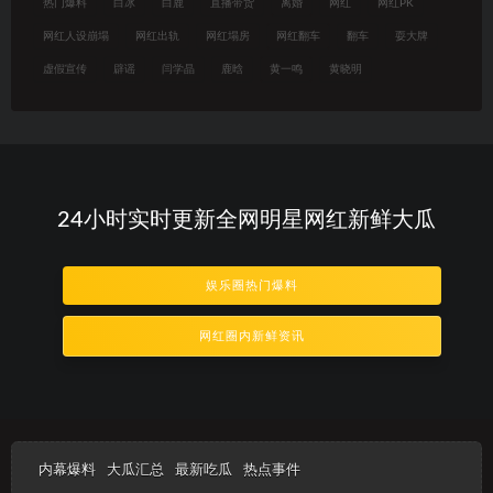
热门爆料
白冰
白鹿
直播带货
离婚
网红
网红PK
网红人设崩塌
网红出轨
网红塌房
网红翻车
翻车
耍大牌
虚假宣传
辟谣
闫学晶
鹿晗
黄一鸣
黄晓明
24小时实时更新全网明星网红新鲜大瓜
娱乐圈热门爆料
网红圈内新鲜资讯
内幕爆料
大瓜汇总
最新吃瓜
热点事件