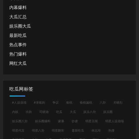
内幕爆料
大瓜汇总
娱乐圈大瓜
最新吃瓜
热点事件
热门爆料
网红大瓜
吃瓜网标签
#人设崩塌
#潜规则
争议
偷税
偷税漏税
八卦
关晓彤
内娱
出轨
司晓迪
吃瓜
大瓜
娱乐八卦
娱乐圈
娱乐圈八卦
娱乐圈爆料
家暴
抄袭
明星丑闻
明星人设崩塌
明星代言
明星八卦
明星翻车
最新吃瓜
林志玲
热搜