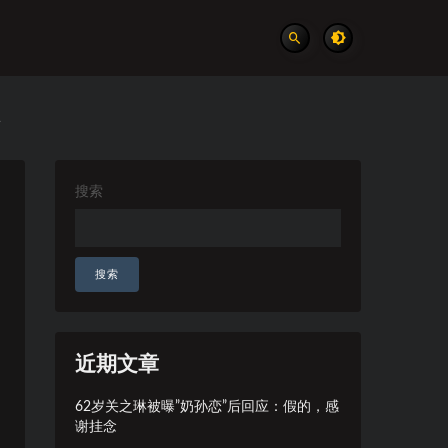
总
搜索
搜索
近期文章
62岁关之琳被曝”奶孙恋”后回应：假的，感
谢挂念