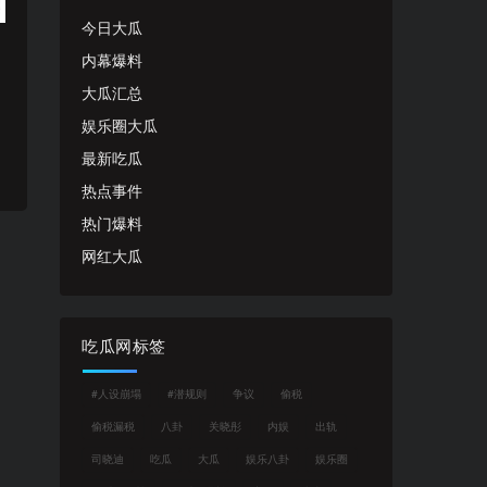
今日大瓜
内幕爆料
大瓜汇总
娱乐圈大瓜
最新吃瓜
热点事件
热门爆料
网红大瓜
吃瓜网标签
#人设崩塌
#潜规则
争议
偷税
偷税漏税
八卦
关晓彤
内娱
出轨
司晓迪
吃瓜
大瓜
娱乐八卦
娱乐圈