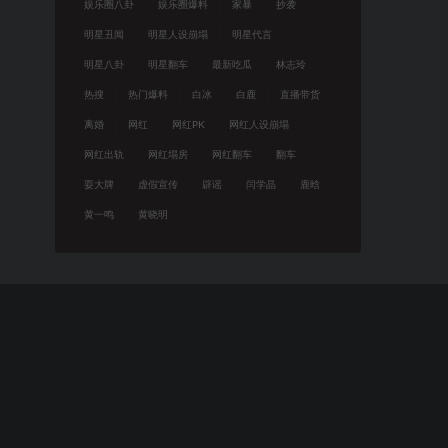
娱乐圈八卦
娱乐圈爆料
家暴
抄袭
明星丑闻
明星人设崩塌
明星代言
明星八卦
明星翻车
最新吃瓜
林志玲
热搜
热门爆料
白冰
白鹿
直播带货
离婚
网红
网红PK
网红人设崩塌
网红出轨
网红塌房
网红翻车
翻车
耍大牌
虚假宣传
辟谣
闫学晶
鹿晗
黄一鸣
黄晓明