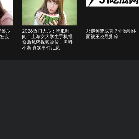
程鑫瓜
2026热门大瓜：吃瓜时
郑恺预警成真？俞灏明体
怎么
间！上海女大学生手机维
面被王晓晨撕碎
修后私密视频被传，黑料
不断 真实事件汇总