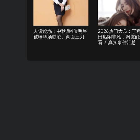
人设崩塌！中秋后4位明星
2026热门大瓜：丁
被曝职场霸凌、两面三刀
田热闹非凡，网友们
看？ 真实事件汇总