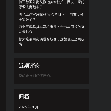
何正德国外街头搂抱美女被拍，网友：豪门
恩爱夫妻翻车了
周也工作室改昵称”黄金单身汉”，网友：分
手实锤了？
河北巨鹿县货车司机事件：付出与回报的落
差最扎心
甘肃通渭网友偶遇名场面，这颜值让全网破
防
近期评论
您尚未收到任何评论。
归档
2026 年 8 月