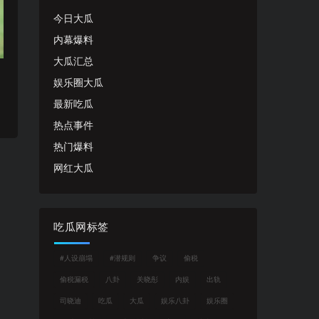
今日大瓜
内幕爆料
大瓜汇总
娱乐圈大瓜
最新吃瓜
热点事件
热门爆料
网红大瓜
吃瓜网标签
#人设崩塌
#潜规则
争议
偷税
偷税漏税
八卦
关晓彤
内娱
出轨
司晓迪
吃瓜
大瓜
娱乐八卦
娱乐圈