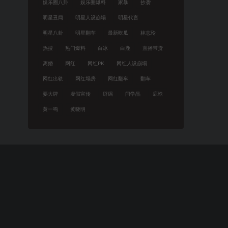
娱乐圈八卦
娱乐圈爆料
家暴
抄袭
明星丑闻
明星人设崩塌
明星代言
明星八卦
明星翻车
最新吃瓜
林志玲
热搜
热门爆料
白冰
白鹿
直播带货
离婚
网红
网红PK
网红人设崩塌
网红出轨
网红塌房
网红翻车
翻车
耍大牌
虚假宣传
辟谣
闫学晶
鹿晗
黄一鸣
黄晓明