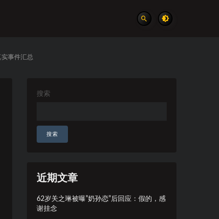
真实事件汇总
搜索
搜索
近期文章
62岁关之琳被曝”奶孙恋”后回应：假的，感
谢挂念