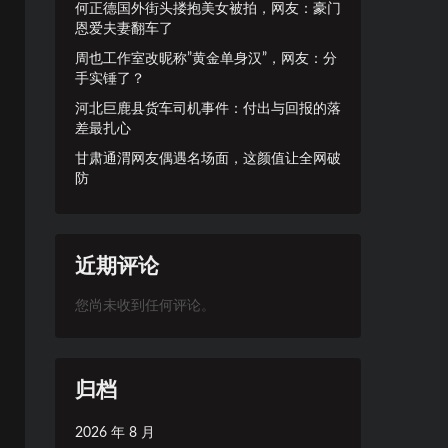
何正德国外街头搂抱美女被拍，网友：豪门
恩爱夫妻翻车了
周也工作室改昵称”黄金单身汉”，网友：分
手实锤了？
河北巨鹿县货车司机事件：付出与回报的落
差最扎心
甘肃通渭网友偶遇名场面，这颜值让全网破
防
近期评论
您尚未收到任何评论。
归档
2026 年 8 月