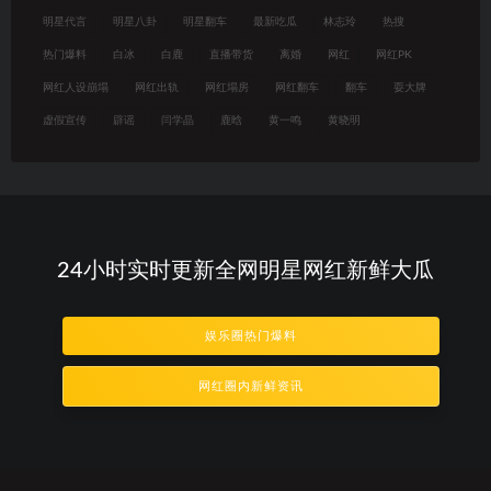
明星代言
明星八卦
明星翻车
最新吃瓜
林志玲
热搜
热门爆料
白冰
白鹿
直播带货
离婚
网红
网红PK
网红人设崩塌
网红出轨
网红塌房
网红翻车
翻车
耍大牌
虚假宣传
辟谣
闫学晶
鹿晗
黄一鸣
黄晓明
24小时实时更新全网明星网红新鲜大瓜
娱乐圈热门爆料
网红圈内新鲜资讯