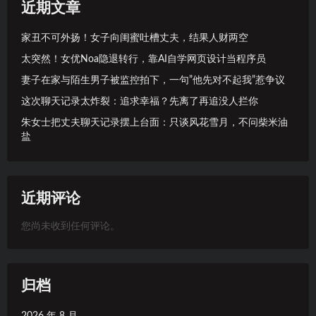
近期文章
家丑不可外扬！女子向闺蜜吐槽丈夫，结果人财两空
太突然！女优Noa隐退转行，靠AI自学网页设计当程序员
妻子在家与陌生男子被监控拍下，一句”他先对不起我”惹争议
这次聊天记录太炸裂：追求幸福？先离了再追没人拦你
朱女士把丈夫聊天记录摆上台面：只谈风花雪月，不问柴米油
盐
近期评论
您尚未收到任何评论。
归档
2026 年 8 月