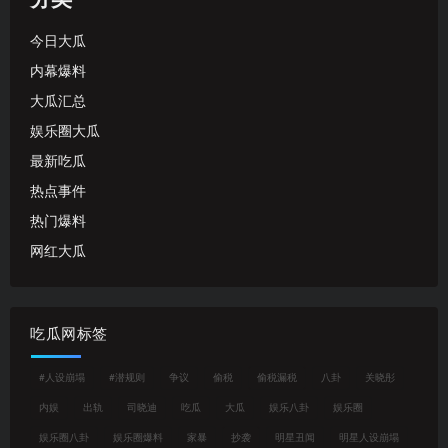
今日大瓜
内幕爆料
大瓜汇总
娱乐圈大瓜
最新吃瓜
热点事件
热门爆料
网红大瓜
吃瓜网标签
#人设崩塌
#潜规则
争议
偷税
偷税漏税
八卦
关晓彤
内娱
出轨
司晓迪
吃瓜
大瓜
娱乐八卦
娱乐圈
娱乐圈八卦
娱乐圈爆料
家暴
抄袭
明星丑闻
明星人设崩塌