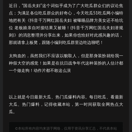
近日，“国岳夫妇”这个词似乎成为了广大吃瓜群众们的议论焦
点；为满足各位吃瓜群众的好奇心，今天吃瓜51吃瓜网小编特
地把有关《抖音千万网红国岳夫妇 被曝睡品牌方美女还不给坑
位 老板娘亲自对接结果又被睡！(抖音千万网红国岳夫妇潜规
则)》的消息整理并分享出来，如果你也恰好对此感兴趣的话，
那就请拿上板凳，跟随小编到吃瓜群里边吃边聊吧！
太狗血的，虽然我们不应该以貌取人，但是那身装扮就给我一
种假大空的感觉！如果是在抗日战争年代这种装扮的人估计都
一个做走狗！动作片都不敢这么演
以上就是今日最新大瓜、热门瓜爆料内容。每日吃瓜、看最新
大瓜、热门爆料，记得收藏本站，第一时间获取全网热点大
瓜。
©本站所有内容均来源于网络，仅用于资讯分享汇总，不代表本站