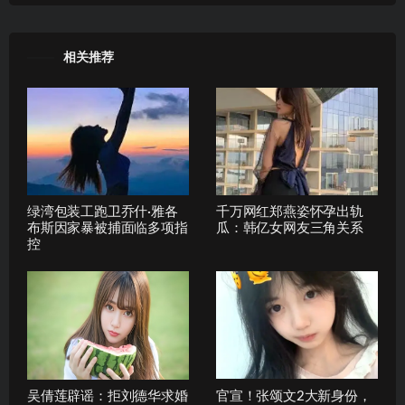
相关推荐
绿湾包装工跑卫乔什·雅各
千万网红郑燕姿怀孕出轨
布斯因家暴被捕面临多项指
瓜：韩亿女网友三角关系
控
吴倩莲辟谣：拒刘德华求婚
官宣！张颂文2大新身份，