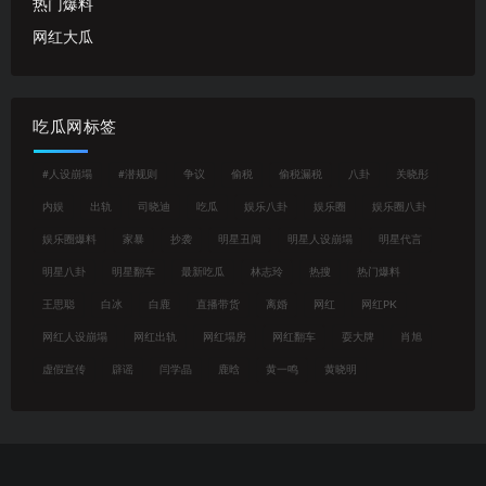
热门爆料
网红大瓜
吃瓜网标签
#人设崩塌
#潜规则
争议
偷税
偷税漏税
八卦
关晓彤
内娱
出轨
司晓迪
吃瓜
娱乐八卦
娱乐圈
娱乐圈八卦
娱乐圈爆料
家暴
抄袭
明星丑闻
明星人设崩塌
明星代言
明星八卦
明星翻车
最新吃瓜
林志玲
热搜
热门爆料
王思聪
白冰
白鹿
直播带货
离婚
网红
网红PK
网红人设崩塌
网红出轨
网红塌房
网红翻车
耍大牌
肖旭
虚假宣传
辟谣
闫学晶
鹿晗
黄一鸣
黄晓明