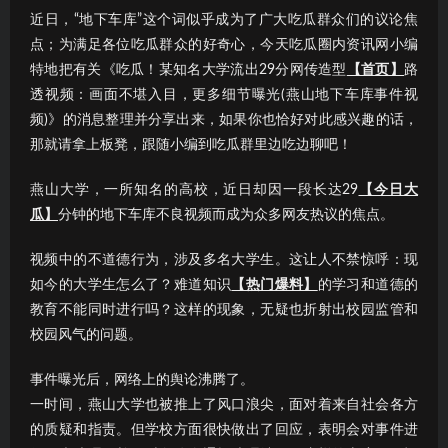
近日，“地下车库”这个词似乎成为了广大吃瓜群众们的议论焦
点；为满足各位吃瓜群众的好奇心，今天吃瓜圈内资讯网小编
特地把有关《吃瓜！某知名大学流出29分网传造型
【首页】
路
透视频：画面不堪入目，更多细节曝光(燕山地下车库事件视
频)》的消息整理并分享出来，如果你也恰好对此感兴趣的话，
那就请拿上板凳，跟随小编到吃瓜群里边吃边聊吧！
燕山大学，一所知名的高校，近日却因一段长达29
【今日大
瓜】
分钟的地下车库不良视频而成为众多网友热议的焦点。
视频中的不道德行为，涉及多名大学生。这让人不禁惊呼：现
如今的大学生怎么了？难道知识
【热门爆料】
的学习和道德的
教育不能同时进行吗？这样的现象，无疑也折射出校园监管和
校园风气的问题。
事件曝光后，网络上的舆论沸腾了。
一时间，燕山大学也被推上了风口浪尖，面对着来自社会各方
的质疑和指责。但学校方面很快做出了回应，表明会对事件进