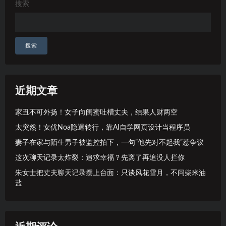
搜索
搜索
近期文章
家丑不可外扬！女子向闺蜜吐槽丈夫，结果人财两空
太突然！女优Noa隐退转行，靠AI自学网页设计当程序员
妻子在家与陌生男子被监控拍下，一句”他先对不起我”惹争议
这次聊天记录太炸裂：追求幸福？先离了再追没人拦你
朱女士把丈夫聊天记录摆上台面：只谈风花雪月，不问柴米油
盐