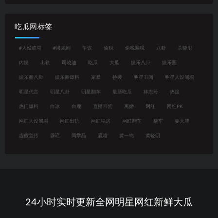
吃瓜网标签
#人设崩塌
#潜规则
争议
偷税
偷税漏税
八卦
关晓彤
内娱
出轨
司晓迪
吃瓜
大瓜
娱乐八卦
娱乐圈
娱乐圈八卦
娱乐圈爆料
家暴
抄袭
明星丑闻
明星人设崩塌
明星代言
明星八卦
明星翻车
最新吃瓜
林志玲
热搜
热门爆料
白冰
白鹿
直播带货
离婚
网红
网红PK
网红人设崩塌
网红出轨
网红塌房
网红翻车
翻车
耍大牌
虚假宣传
辟谣
闫学晶
鹿晗
黄一鸣
黄晓明
24小时实时更新全网明星网红新鲜大瓜