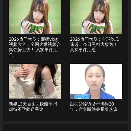
2026热门大瓜：娜娜vlog
2026热门大瓜：全球吃瓜
视频大全：全网火爆视频合
速递：今日黑料大放送！
集强势上线！ 真实事件汇
真实事件汇总
总
新婚13天被丈夫砍断手指
白羽汐控诉父母虐待20
虐待不孕葬送星途
年，官宣断绝关系引热议