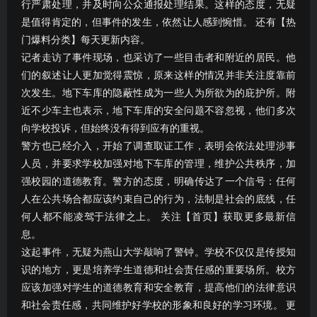
行严肃处理，并及时向公众通报处理结果。这样的态度，无疑
是值得肯定的，但事件的发生，依然让人感到惋惜。 还有【热
门爆料分类】每天更新内容。
记者走访了事件现场，也采访了一些目击者和附近的居民。他
们的叙述让人更加觉得震惊，原来这样的情况并非关注度靠前
次发生。地下车库的隐蔽性成为一些人为所欲为的庇护所。附
近不少车主也表示，地下车库的安全问题不容忽视，他们多次
向学校投诉，但始终没有得到应有的重视。
警方也已经介入，开始了调查取证工作，表明会依法处理涉事
人员，并要求学校加强对地下车库的管理，维护公共秩序，加
强校园的道德教育。警方的态度，明确传达了一个信号：任何
人在公共场合都应该约束自己的行为，法制是社会的底线，任
何人都不能凌驾于法律之上。 关注【首页】获取更多最新信
息。
这起事件，无疑为燕山大学敲响了警钟。学校不仅仅是传授知
识的地方，更是培养学生道德和社会责任感的重要场所。校方
应该加强对学生的道德教育和安全教育，提高他们的法律意识
和社会责任感，共同维护好学校的形象和良好的学习环境。 更