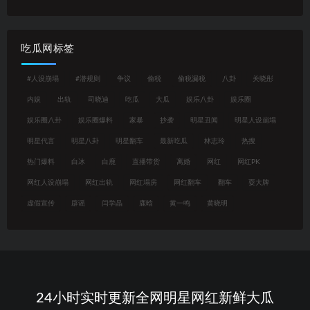
吃瓜网标签
#人设崩塌
#潜规则
争议
偷税
偷税漏税
八卦
关晓彤
内娱
出轨
司晓迪
吃瓜
大瓜
娱乐八卦
娱乐圈
娱乐圈八卦
娱乐圈爆料
家暴
抄袭
明星丑闻
明星人设崩塌
明星代言
明星八卦
明星翻车
最新吃瓜
林志玲
热搜
热门爆料
白冰
白鹿
直播带货
离婚
网红
网红PK
网红人设崩塌
网红出轨
网红塌房
网红翻车
翻车
耍大牌
虚假宣传
辟谣
闫学晶
鹿晗
黄一鸣
黄晓明
24小时实时更新全网明星网红新鲜大瓜