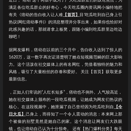
近日，“痞幼”这个词似乎成为了广大吃瓜群众们的议论焦点；为
满足各位吃瓜群众的好奇心，今天吃瓜圈内资讯网小编特地把
有关《痞幼的告白收入让人难
【首页】
目’吃瓜吃到自已身上引
热议(网红痞幼事件)》的消息整理并分享出来，如果你也恰好对
此感兴趣的话，那就请拿上板凳，跟随小编到吃瓜群里边吃边
聊吧！
据网友爆料，痞幼在以前的三个月中，告白收入达到了惊人的
1620万，这一数字再次证清楚明了她在短视频范畴的巨大影响
力。这个活泼在社交媒体上的有名网红，凭借着独特的魅力和
风格，吸引了大量粉丝的存眷和爱好。 关注【首页】获取更多
最新信息。
，正如人们常说的“人红长短多”，痞幼也不例外。人气较高近，
她在社交媒体上颁布的一段吃瓜视频，让她成为网友们热议的
核心。在这段视频中，她泄漏了自己曾经因为吃瓜吃到自
【今
日大瓜】
己身上，而得知了一个令人震动的消息：本来网上那
个被偷的别墅竟然是她自己的家。这个消息让网友们大跌眼
镜，也让痞幼自己认为十分惊奇。 还有【热门爆料分类】每天