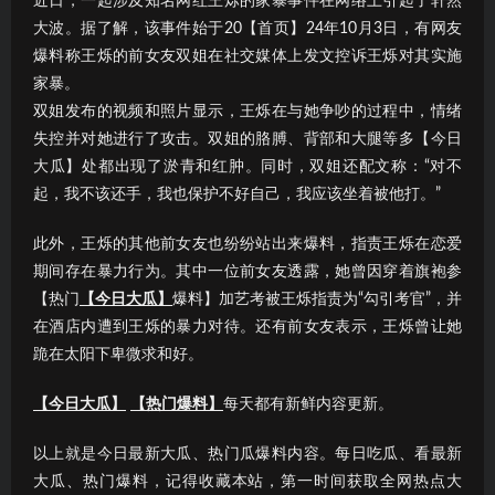
近日，一起涉及知名网红王烁的家暴事件在网络上引起了轩然
大波。据了解，该事件始于20【首页】24年10月3日，有网友
爆料称王烁的前女友双姐在社交媒体上发文控诉王烁对其实施
家暴。
双姐发布的视频和照片显示，王烁在与她争吵的过程中，情绪
失控并对她进行了攻击。双姐的胳膊、背部和大腿等多【今日
大瓜】处都出现了淤青和红肿。同时，双姐还配文称：“对不
起，我不该还手，我也保护不好自己，我应该坐着被他打。”
此外，王烁的其他前女友也纷纷站出来爆料，指责王烁在恋爱
期间存在暴力行为。其中一位前女友透露，她曾因穿着旗袍参
【热门
【今日大瓜】
爆料】加艺考被王烁指责为“勾引考官”，并
在酒店内遭到王烁的暴力对待。还有前女友表示，王烁曾让她
跪在太阳下卑微求和好。
【今日大瓜】
【热门爆料】
每天都有新鲜内容更新。
以上就是今日最新大瓜、热门瓜爆料内容。每日吃瓜、看最新
大瓜、热门爆料，记得收藏本站，第一时间获取全网热点大