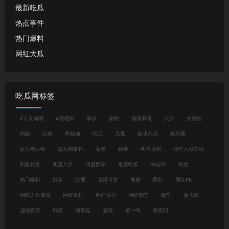
最新吃瓜
热点事件
热门爆料
网红大瓜
吃瓜网标签
#人设崩塌
#潜规则
争议
偷税
偷税漏税
八卦
关晓彤
内娱
出轨
司晓迪
吃瓜
大瓜
娱乐八卦
娱乐圈
娱乐圈八卦
娱乐圈爆料
家暴
抄袭
明星丑闻
明星人设崩塌
明星代言
明星八卦
明星翻车
最新吃瓜
林志玲
热搜
热门爆料
白冰
白鹿
直播带货
离婚
网红
网红PK
网红人设崩塌
网红出轨
网红塌房
网红翻车
翻车
耍大牌
虚假宣传
辟谣
闫学晶
鹿晗
黄一鸣
黄晓明