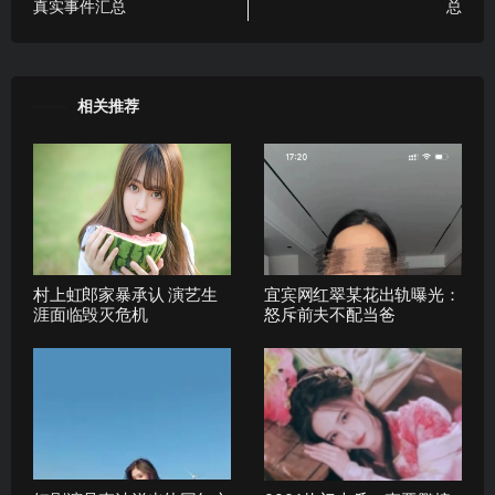
真实事件汇总
总
相关推荐
村上虹郎家暴承认 演艺生
宜宾网红翠某花出轨曝光：
涯面临毁灭危机
怒斥前夫不配当爸