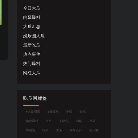
今日大瓜
内幕爆料
大瓜汇总
娱乐圈大瓜
最新吃瓜
热点事件
热门爆料
网红大瓜
吃瓜网标签
#人设崩塌
#潜规则
争议
偷税
偷税漏税
八卦
关晓彤
内娱
出轨
司晓迪
吃瓜
大瓜
娱乐八卦
娱乐圈