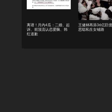
离谱！月内4瓜：二婚、起
王健林再添36亿巨债
诉、前顶流认恋爱脑、韩
思聪私生女铺路
红道歉