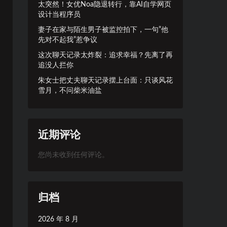
太突然！女优Noa隐退转行，靠AI自学网页
设计当程序员
妻子在家与陌生男子被监控拍下，一句”他
先对不起我”惹争议
这次聊天记录太炸裂：追求幸福？先离了再
追没人拦你
朱女士把丈夫聊天记录摆上台面：只谈风花
雪月，不问柴米油盐
近期评论
您尚未收到任何评论。
归档
2026 年 8 月