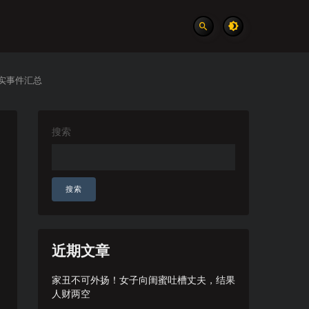
实事件汇总
搜索
搜索
近期文章
家丑不可外扬！女子向闺蜜吐槽丈夫，结果
人财两空