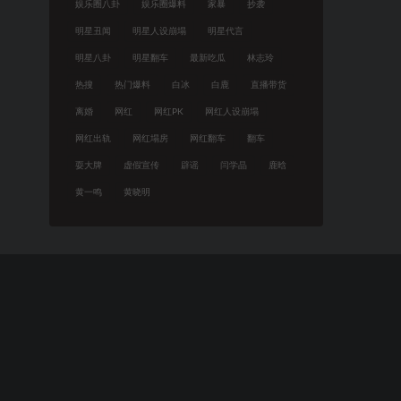
娱乐圈八卦
娱乐圈爆料
家暴
抄袭
明星丑闻
明星人设崩塌
明星代言
明星八卦
明星翻车
最新吃瓜
林志玲
热搜
热门爆料
白冰
白鹿
直播带货
离婚
网红
网红PK
网红人设崩塌
网红出轨
网红塌房
网红翻车
翻车
耍大牌
虚假宣传
辟谣
闫学晶
鹿晗
黄一鸣
黄晓明