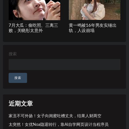
7月大瓜：偷吃照、三离三
黄一鸣被16年男友实锤出
败，关晓彤太意外
轨，人设崩塌
搜索
搜索
近期文章
家丑不可外扬！女子向闺蜜吐槽丈夫，结果人财两空
太突然！女优Noa隐退转行，靠AI自学网页设计当程序员