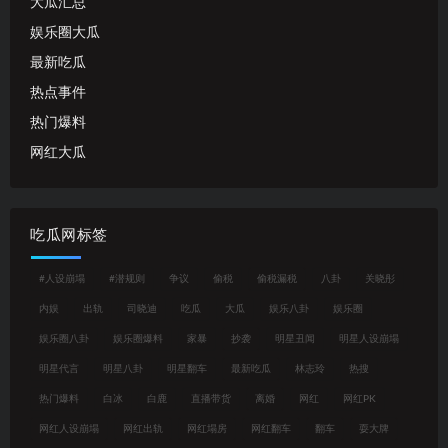
大瓜汇总
娱乐圈大瓜
最新吃瓜
热点事件
热门爆料
网红大瓜
吃瓜网标签
#人设崩塌
#潜规则
争议
偷税
偷税漏税
八卦
关晓彤
内娱
出轨
司晓迪
吃瓜
大瓜
娱乐八卦
娱乐圈
娱乐圈八卦
娱乐圈爆料
家暴
抄袭
明星丑闻
明星人设崩塌
明星代言
明星八卦
明星翻车
最新吃瓜
林志玲
热搜
热门爆料
白冰
白鹿
直播带货
离婚
网红
网红PK
网红人设崩塌
网红出轨
网红塌房
网红翻车
翻车
耍大牌