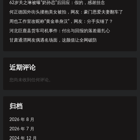
62岁关之琳被曝”奶孙恋”后回应：假的，感谢挂念
何正德国外街头搂抱美女被拍，网友：豪门恩爱夫妻翻车了
周也工作室改昵称”黄金单身汉”，网友：分手实锤了？
河北巨鹿县货车司机事件：付出与回报的落差最扎心
甘肃通渭网友偶遇名场面，这颜值让全网破防
近期评论
您尚未收到任何评论。
归档
2026 年 8 月
2026 年 7 月
2024 年 12 月