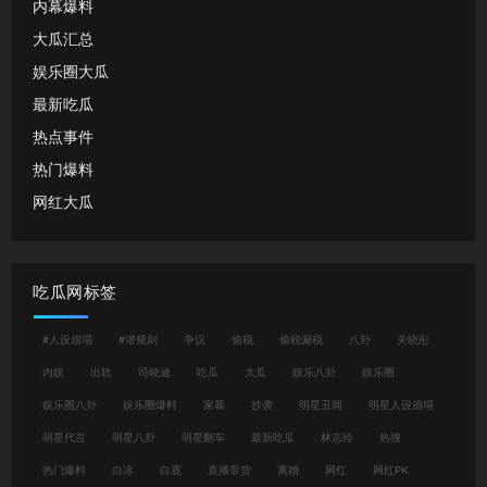
内幕爆料
大瓜汇总
娱乐圈大瓜
最新吃瓜
热点事件
热门爆料
网红大瓜
吃瓜网标签
#人设崩塌
#潜规则
争议
偷税
偷税漏税
八卦
关晓彤
内娱
出轨
司晓迪
吃瓜
大瓜
娱乐八卦
娱乐圈
娱乐圈八卦
娱乐圈爆料
家暴
抄袭
明星丑闻
明星人设崩塌
明星代言
明星八卦
明星翻车
最新吃瓜
林志玲
热搜
热门爆料
白冰
白鹿
直播带货
离婚
网红
网红PK