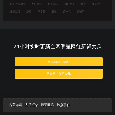
网红人设崩塌
网红出轨
网红塌房
网红翻车
翻车
耍大牌
虚假宣传
辟谣
闫学晶
鹿晗
黄一鸣
黄晓明
24小时实时更新全网明星网红新鲜大瓜
娱乐圈热门爆料
网红圈内新鲜资讯
内幕爆料
大瓜汇总
最新吃瓜
热点事件