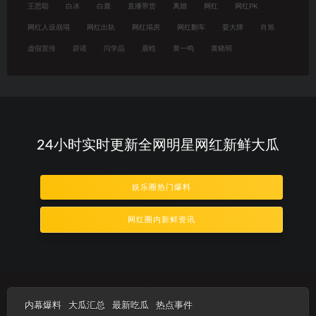
王思聪
白冰
白鹿
直播带货
离婚
网红
网红PK
网红人设崩塌
网红出轨
网红塌房
网红翻车
耍大牌
肖旭
虚假宣传
辟谣
闫学晶
鹿晗
黄一鸣
黄晓明
24小时实时更新全网明星网红新鲜大瓜
娱乐圈热门爆料
网红圈内新鲜资讯
内幕爆料
大瓜汇总
最新吃瓜
热点事件