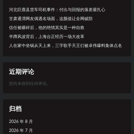
河北巨鹿县货车司机事件：付出与回报的落差最扎心
甘肃通渭网友偶遇名场面，这颜值让全网破防
信任被碾碎后，他的绝情其实是一种自救
半蹲风波背后，上海台正经历一场大改革
人在家中坐锅从天上来，三字歌手天王们被卓伟爆料集体点名
近期评论
您尚未收到任何评论。
归档
2026 年 8 月
2026 年 7 月