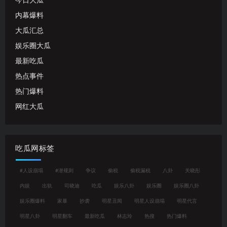
今日大瓜
内幕爆料
大瓜汇总
娱乐圈大瓜
最新吃瓜
热点事件
热门爆料
网红大瓜
吃瓜网标签
#人设崩塌
#潜规则
争议
偷税
偷税漏税
八卦
关晓彤
内娱
出轨
司晓迪
吃瓜
娱乐八卦
娱乐圈
娱乐圈八卦
娱乐圈爆料
家暴
抄袭
明星丑闻
明星人设崩塌
明星代言
明星八卦
明星翻车
最新吃瓜
林志玲
热搜
热门爆料