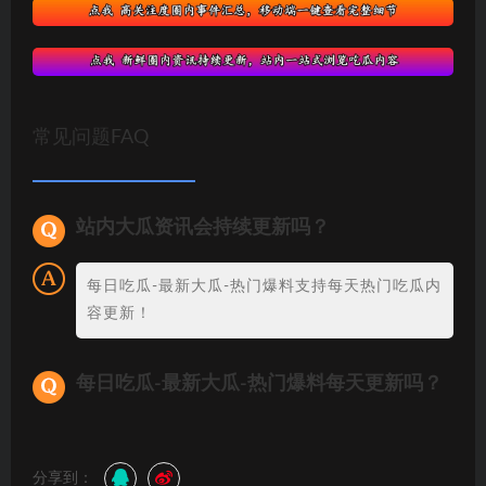
常见问题FAQ
站内大瓜资讯会持续更新吗？
每日吃瓜-最新大瓜-热门爆料支持每天热门吃瓜内
容更新！
每日吃瓜-最新大瓜-热门爆料每天更新吗？
分享到：