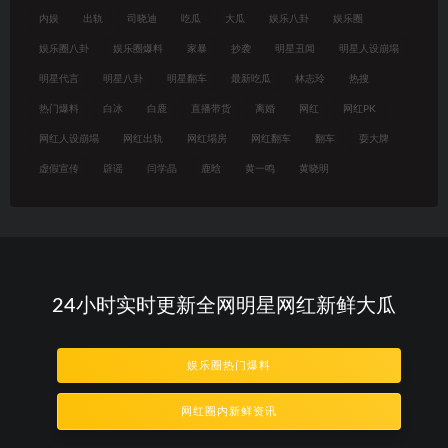
内娱
出轨
司晓迪
吃瓜
大瓜
娱乐八卦
娱乐圈
娱乐圈八卦
娱乐圈爆料
家暴
抄袭
明星丑闻
明星人设崩塌
明星代言
明星八卦
明星翻车
最新吃瓜
林志玲
热搜
热门爆料
白冰
白鹿
直播带货
离婚
网红
网红PK
网红人设崩塌
网红出轨
网红塌房
网红翻车
翻车
耍大牌
虚假宣传
辟谣
闫学晶
鹿晗
黄一鸣
黄晓明
24小时实时更新全网明星网红新鲜大瓜
娱乐圈热门爆料
网红圈内新鲜资讯