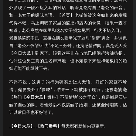
事情是这样的，一位便利店老板娘在查看安防录音时，居然意
外发现了一段不堪入耳的对话，听着竟然有自己老公的声音，
和一名女子的暧昧言语。【首页】老板娘被这突如其来的发现
气得不轻，马上调取了家里的监控和店内的录像，结果一查才
知道，老公竟然在家里和这名女子频繁见面，行为不堪入目。
老板娘愤怒不已，直接在朋友圈曝光了这对“偷情”男女，并调侃
自己老公不仅“战斗力”不足三分钟，还搞感情传闻，真是丢人丢
【今日大瓜】到家了。眼看这事儿在当地已经闹得沸沸扬扬，
估计这位男主真的是名声扫地，也不知接下来他和老板娘的婚
姻还能不能继续下去。
不得不说，这男子的行为确实是让人无语。好好的家庭不珍
惜，偏要去外面“偷吃”，结果一下就被抓个现行，还被老婆毫
【热门
【今日大瓜】
爆料】不留情地“公之于众”，真是搬起石头
砸了自己的脚。看他最后不仅搞砸了婚姻，还被全网嘲笑，估
计以后日子也不好过了。
【今日大瓜】
【热门爆料】
每天都有新鲜内容更新。