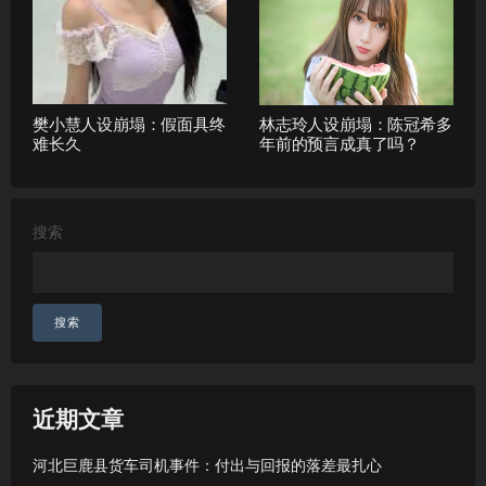
樊小慧人设崩塌：假面具终
林志玲人设崩塌：陈冠希多
难长久
年前的预言成真了吗？
搜索
搜索
近期文章
河北巨鹿县货车司机事件：付出与回报的落差最扎心