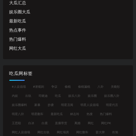
大瓜汇总
娱乐圈大瓜
最新吃瓜
热点事件
热门爆料
网红大瓜
吃瓜网标签
#人设崩塌
#潜规则
争议
偷税
偷税漏税
八卦
关晓彤
内娱
出轨
司晓迪
吃瓜
娱乐八卦
娱乐圈
娱乐圈八卦
娱乐圈爆料
家暴
抄袭
明星丑闻
明星人设崩塌
明星代言
明星八卦
明星翻车
最新吃瓜
林志玲
热搜
热门爆料
王思聪
白冰
白鹿
直播带货
离婚
网红
网红PK
网红人设崩塌
网红出轨
网红塌房
网红翻车
耍大牌
肖旭